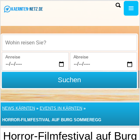
Wohin reisen Sie?
Anreise
Abreise
Suchen
NEWS KÄRNTEN
»
EVENTS IN KÄRNTEN
»
HORROR-FILMFESTIVAL AUF BURG SOMMEREGG
Horror-Filmfestival auf Burg