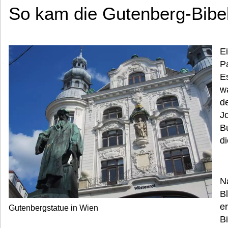
So kam die Gutenberg-Bibe
Ei
P
E
w
de
J
B
d
N
B
e
Gutenbergstatue in Wien
B