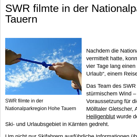
SWR filmte in der National
Tauern
Nachdem die Nationa
vermittelt hatte, k
vier Tage lang einen
Urlaub“, einem Reis
Das Team des SWR h
stürmischem Wind – 
SWR filmte in der
Voraussetzung für di
Nationalparkregion Hohe Tauern
Mölltaler Gletscher,
Heiligenblut
wurde de
Ski- und Urlaubsgebiet in Kärnten gedreht.
Um nicht nur Skifahrern ausführliche Informationen ü