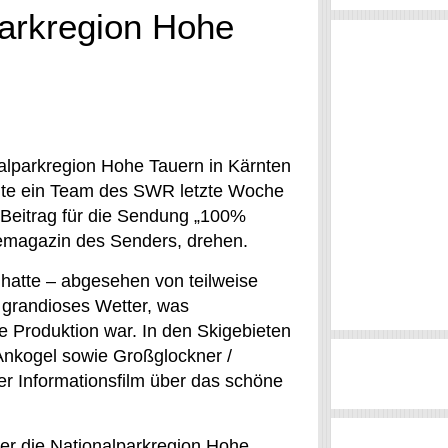
parkregion Hohe
lparkregion Hohe Tauern in Kärnten
onnte ein Team des SWR letzte Woche
 Beitrag für die Sendung „100%
emagazin des Senders, drehen.
atte – abgesehen von teilweise
grandioses Wetter, was
e Produktion war. In den Skigebieten
 Ankogel sowie Großglockner /
r Informationsfilm über das schöne
ber die Nationalparkregion Hohe