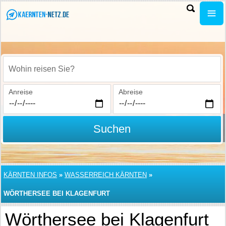
Wohin reisen Sie?
Anreise
Abreise
Suchen
KÄRNTEN INFOS
»
WASSERREICH KÄRNTEN
»
WÖRTHERSEE BEI KLAGENFURT
Wörthersee bei Klagenfurt