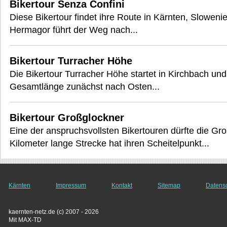
Bikertour Senza Confini
Diese Bikertour findet ihre Route in Kärnten, Sloweni
Hermagor führt der Weg nach...
Bikertour Turracher Höhe
Die Bikertour Turracher Höhe startet in Kirchbach und
Gesamtlänge zunächst nach Osten...
Bikertour Großglockner
Eine der anspruchsvollsten Bikertouren dürfte die Gr
Kilometer lange Strecke hat ihren Scheitelpunkt...
Kärnten
Impressum
Kontakt
Sitemap
Datens
kaernten-netz.de (c) 2007 - 2026
Mit MAX-TD