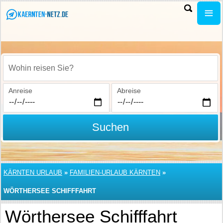
Wohin reisen Sie?
Anreise
Abreise
Suchen
KÄRNTEN URLAUB
»
FAMILIEN-URLAUB KÄRNTEN
»
WÖRTHERSEE SCHIFFFAHRT
Wörthersee Schifffahrt