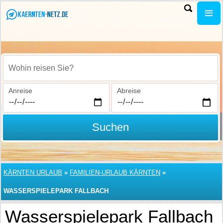
Wohin reisen Sie?
Anreise
Abreise
Suchen
KÄRNTEN URLAUB
»
FAMILIEN-URLAUB KÄRNTEN
»
WASSERSPIELEPARK FALLBACH
Wasserspielepark Fallbach