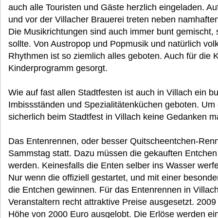
auch alle Touristen und Gäste herzlich eingeladen. A
und vor der Villacher Brauerei treten neben namhafte
Die Musikrichtungen sind auch immer bunt gemischt, 
sollte. Von Austropop und Popmusik und natürlich vol
Rhythmen ist so ziemlich alles geboten. Auch für die K
Kinderprogramm gesorgt.
Wie auf fast allen Stadtfesten ist auch in Villach ei
Imbissständen und Spezialitätenküchen geboten. Um 
sicherlich beim Stadtfest in Villach keine Gedanken 
Das Entenrennen, oder besser Quitscheentchen-Renne
Sammstag statt. Dazu müssen die gekauften Entchen
werden. Keinesfalls die Enten selber ins Wasser werf
Nur wenn die offiziell gestartet, und mit einer beson
die Entchen gewinnen. Für das Entenrennen in Villa
Veranstaltern recht attraktive Preise ausgesetzt. 200
Höhe von 2000 Euro ausgelobt. Die Erlöse werden ei