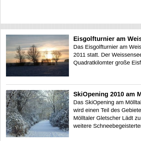
Eisgolfturnier am Wei
Das Eisgolfturnier am Weis
2011 statt. Der Weissensee
Quadratkilomter große Eisfl
SkiOpening 2010 am Mö
Das SkiOpening am Mölltal
wird einen Teil des Gebiet
Mölltaler Gletscher Lädt z
weitere Schneebegeisterte