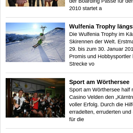
der Boarding Pässe für de
2010 startet a
Wulfenia Trophy längs
Die Wulfenia Trophy im Kär
Skirennen der Welt. Erstma
29. bis zum 30. Januar 20
Promis und Hobbysportler b
Strecke vo
Sport am Wörthersee
Sport am Wörthersee half m
Casino Velden den „Kärntne
voller Erfolg. Durch die Hil
erradelten, erruderten und 
für die