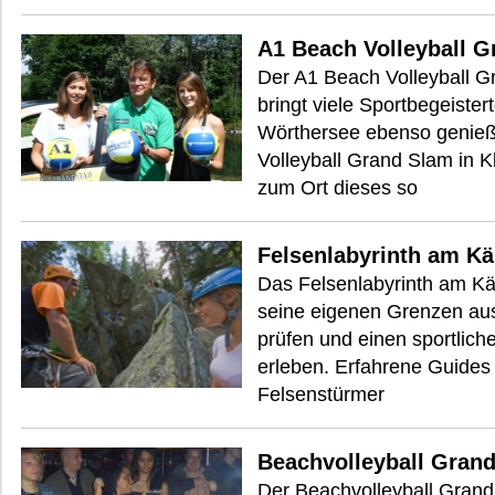
A1 Beach Volleyball G
Der A1 Beach Volleyball Gr
bringt viele Sportbegeist
Wörthersee ebenso genieße
Volleyball Grand Slam in 
zum Ort dieses so
Felsenlabyrinth am Kä
Das Felsenlabyrinth am Kär
seine eigenen Grenzen ausz
prüfen und einen sportlich
erleben. Erfahrene Guides
Felsenstürmer
Beachvolleyball Gran
Der Beachvolleyball Gran