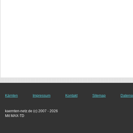
Kärnten
Impressum
Kontakt
Sitemap
Datens
kaernten-netz.de (c) 2007 - 2026
Mit MAX-TD