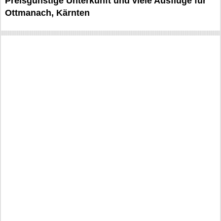
Preisgünstige Unterkunft und viele Ausflüge für
Ottmanach, Kärnten