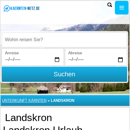
Wohin reisen Sie?
Anreise
Abreise
Suchen
UNTERKUNFT KÄRNTEN
»
LANDSKRON
Landskron
Landskron Urlaub