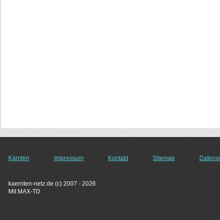
Kärnten
Impressum
Kontakt
Sitemap
Datens
kaernten-netz.de (c) 2007 - 2026
Mit MAX-TD