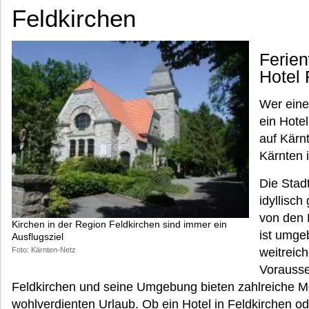
Feldkirchen
Ferie
Hotel 
Wer eine
ein Hotel
auf Kärn
Kärnten i
Die Stadt
idyllisc
von den 
Kirchen in der Region Feldkirchen sind immer ein
ist umge
Ausflugsziel
weitreic
Foto: Kärnten-Netz
Vorausse
Feldkirchen und seine Umgebung bieten zahlreiche Mög
wohlverdienten Urlaub. Ob ein Hotel in Feldkirchen o