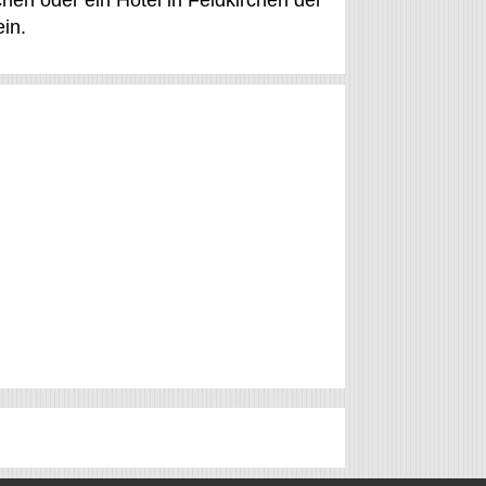
hen oder ein Hotel in Feldkirchen der
in.