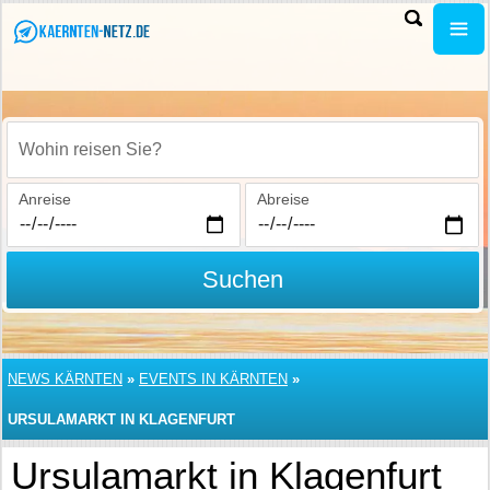
Wohin reisen Sie?
Anreise
Abreise
Suchen
NEWS KÄRNTEN
»
EVENTS IN KÄRNTEN
»
URSULAMARKT IN KLAGENFURT
Ursulamarkt in Klagenfurt