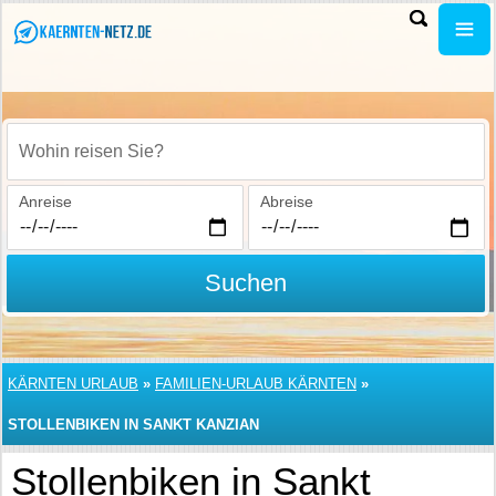
Wohin reisen Sie?
Anreise
Abreise
Suchen
KÄRNTEN URLAUB
»
FAMILIEN-URLAUB KÄRNTEN
»
STOLLENBIKEN IN SANKT KANZIAN
Stollenbiken in Sankt